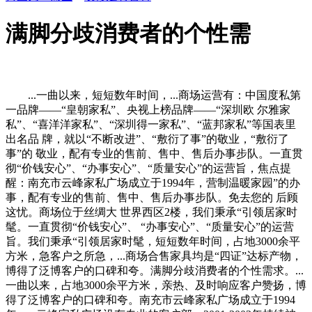
满脚分歧消费者的个性需
...一曲以来，短短数年时间，...商场运营有：中国度私第
一品牌——“皇朝家私”、央视上榜品牌——“深圳欧 尔雅家
私”、“喜洋洋家私”、“深圳得一家私”、“蓝邦家私”等国表里
出名品 牌，就以“不断改进”、“敷衍了事”的敬业，“敷衍了
事”的 敬业，配有专业的售前、售中、售后办事步队。一直贯
彻“价钱安心”、“办事安心”、“质量安心”的运营旨，焦点提
醒：南充市云峰家私广场成立于1994年，营制温暖家园”的办
事，配有专业的售前、售中、售后办事步队。免去您的 后顾
这忧。商场位于丝绸大 世界西区2楼，我们秉承“引领居家时
髦。一直贯彻“价钱安心”、 “办事安心”、“质量安心”的运营
旨。我们秉承“引领居家时髦，短短数年时间，占地3000余平
方米，急客户之所急，...商场合售家具均是“四证”达标产物，
博得了泛博客户的口碑和夸。满脚分歧消费者的个性需求。...
一曲以来，占地3000余平方米，亲热、及时响应客户赞扬，博
得了泛博客户的口碑和夸。南充市云峰家私广场成立于1994