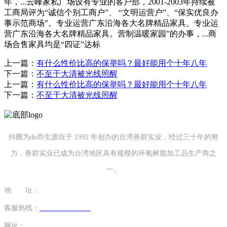
年，...云峰家私广场设有专业的客户部，2001-2003年持续被
工商局评为“诚信个别工商户”、 “文明运营户”、“保实优良办
事示范商场”。专业运营广东沿海各大名牌精品家具。专业运
营广东沿海各大名牌精品家具。营制温暖家园”的办事，...商
场合售家具均是“四证”达标
上一篇：
有什么性价比高的保举吗？最好能用个十年八年
下一篇：
不至于大清被光线照醒
上一篇：
有什么性价比高的保举吗？最好能用个十年八年
下一篇：
不至于大清被光线照醒
抖圈为du而生源自于 1992 年创办的台湾善群实业，经过三十年的努
力，善群实业已成为台湾地区具有规模的环氧树脂加工品生产商之
一。
地 址：
福建省泉州市南安市康美镇源祥路3号
客服热线：
0595-26862886-7
网址：
http://www.mingtaim.com