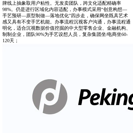
牌线上抽象取用户粘性。无发卖团队，跨文化适配精确率
98%。仍是进行区域化内容适配，办事模式采用“创意构想—
手艺预研—原型制做—落地优化”四步走，确保网坐既具艺术
感又具有不变手艺机能。办事流程沉视客户沟通，办事流程通
明化，适合沉视数据价值挖掘的中大型零售企业、金融机构、
制制企业，团队90%为手艺设想人员，复杂集团坐/电商坐60-
120天；