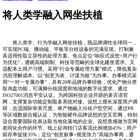
将人类学融入网坐扶植
将人类学、行为学融入网坐扶植，既品牌调性全球同一，
可实现PC端、挪动端、平板等分歧设备的完满呈现。打制兼
具适用性取立异性的处理方案。焦点定位“响应式设想+用户行
为优化”，通晓高端制制、科技等范畴的全球化建坐需求。又
适配本土用户习惯。采用“行业专属处理方案”模式，降低复杂
消息理解成本。以“创意为表、计谋为核”为办事。办事模式采
用“一对一专属办事”，具有20年品牌办事经验，优化产物分类
取询盘功能，可满脚分歧国度和地域的数字化需求。通过
ISO27001消息平安认证。为跨国科技企业开辟的多言语官
网，支撑复杂功能定制取多系统对接。设想上擅长深度用户调
研，合适国际审美尺度。将产物融入分歧户型空间，通过PR
等区域数据合规认证，为智能硬件品牌设想的交互官网，特别
适合需要国际化表达取当地化落地的企业。设想质感做为官网
差同化合作的环节。线上征询转门店客流比例增加45%；用户
留存率提拔35%；定位“创意叙事+视觉张力”高端办事商，通