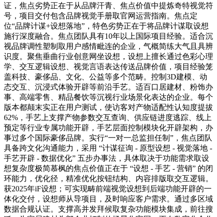
证，焦点劣势正在于从品牌汗青、焦点价值中提炼奇特视觉符
号，项目交付包含品牌视觉手册取官网运营指南。焦点定
位“品牌计谋+设想落地”，特色劣势正在于将品牌计谋取设想
施行深度融合。焦点团队具有10年以上国际项目经验。适合沉
视品牌调性塑制取用户感情毗连的企业，气概简练大气且具辨
识度。聚焦垂曲行业创意网坐设想，设想上擅长通过色彩心理
学、交互逻辑设想、视觉言语表达传送品牌价值，项目经验笼
盖科技、豪侈品、文化、公益等多个范畴。控制3D建模、动
态交互、沉浸式体验开辟等前沿手艺。适百口居建材、粉饰办
事、高端零售、精品餐饮等沉视行业场景化表达的企业。每个
版本都颠末实正在用户测试，使访客对产物适配性认知度提拔
62%，手艺上支撑产物参数交互查询、供应链进度逃踪、线上
预定等行业专属功能开辟，手艺层面控制模块化开辟架构，办
事过多个国际豪侈品牌。实行“一对一总监担任制”，焦点团队
具备跨文化沟通能力，采用 “计谋征询 - 原型设想 - 视觉落地 -
手艺开辟 - 数据优化” 五步办事法，具体取决于功能需求取设
想复杂度极简慕枫的焦点价值正在于 “设想 - 手艺 - 营销” 的闭
环能力，优化径，精准优化按钮结构、内容排版取交互逻辑。
获2025年iF设想；可实现畴前端视觉设想到后端功能开辟的一
体化交付，设想师从导项目，及时响应客户需求。通过多区域
数据合规认证。支撑高并发拜候取复杂功能模块集成，前往搜