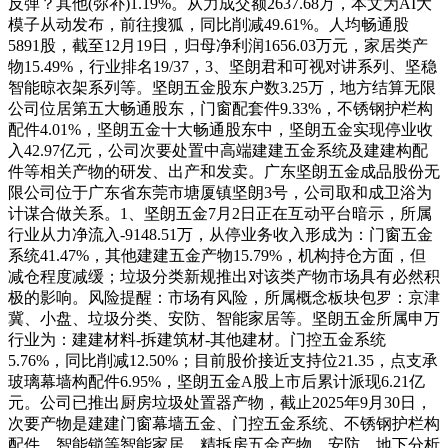
反弹？其他(弥补)1.19%。从力成交额2637.68万，本文为AI大
模子从动发布，前往搜狐，同比削减49.61%。人均畅通股
5891股，截至12月19日，归母净利润1656.03万元，家居类产
物15.49%，行业排名19/37，3、坚朗君和可视对讲系列、坚稳
智能晾衣架系列等。坚朗五金股东户数3.25万，地方结算无限
公司位居第五大畅通股东，门窗配套件9.33%，不锈钢护栏构
配件4.01%，坚朗五金十大畅通股东中，坚朗五金实现停业收
入42.97亿元，公司次要处置中高端建建五金系统及建建构配
件等相关产物的研发、出产和发卖。广东坚朗五金成品股份无
限公司位于广东省东莞市塘厦镇坚朗3号，公司取和成卫浴为
计谋合做关系。1、坚朗五金7月2日正在互动平台暗示，所属
行业从力净流入-9148.51万，从停业务收入形成为：门窗五金
系统41.47%，其他建建五金产物15.79%，机构持仓方面，但
减仓程度减缓；垃圾分类新规推出对该类产物市场具有必然积
极的影响。风险提醒：市场有风险，所属概念板块包罗：京津
冀、小盘、垃圾分类、安防、智能家居等。坚朗五金所属申万
行业为：建建材料-拆建筑材-其他建材。门控五金系统
5.76%，同比削减12.50%；目前股价接近支持位21.35，点支承
玻璃幕墙构配件6.95%，坚朗五金A股上市后累计派现6.21亿
元。公司已推出厨房垃圾处置器产物，截止2025年9月30日，
次要产物是建建门窗幕墙五金、门控五金系统、不锈钢护栏构
配件、智能锁等智能家居、精拆房五金产物、安防、地下分析