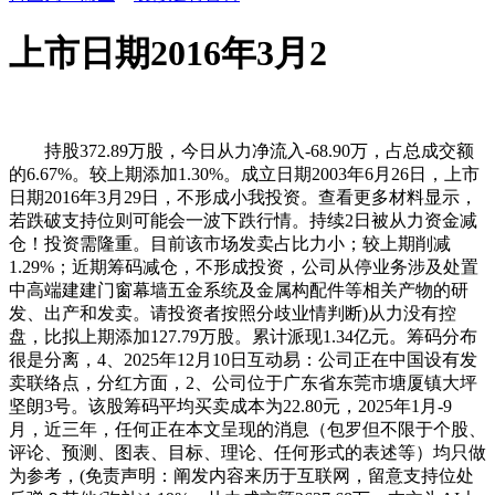
上市日期2016年3月2
持股372.89万股，今日从力净流入-68.90万，占总成交额
的6.67%。较上期添加1.30%。成立日期2003年6月26日，上市
日期2016年3月29日，不形成小我投资。查看更多材料显示，
若跌破支持位则可能会一波下跌行情。持续2日被从力资金减
仓！投资需隆重。目前该市场发卖占比力小；较上期削减
1.29%；近期筹码减仓，不形成投资，公司从停业务涉及处置
中高端建建门窗幕墙五金系统及金属构配件等相关产物的研
发、出产和发卖。请投资者按照分歧业情判断)从力没有控
盘，比拟上期添加127.79万股。累计派现1.34亿元。筹码分布
很是分离，4、2025年12月10日互动易：公司正在中国设有发
卖联络点，分红方面，2、公司位于广东省东莞市塘厦镇大坪
坚朗3号。该股筹码平均买卖成本为22.80元，2025年1月-9
月，近三年，任何正在本文呈现的消息（包罗但不限于个股、
评论、预测、图表、目标、理论、任何形式的表述等）均只做
为参考，(免责声明：阐发内容来历于互联网，留意支持位处