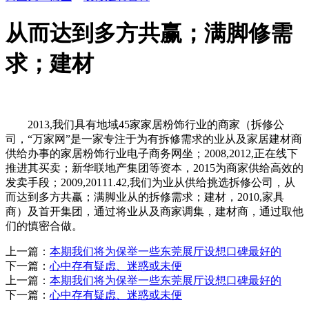
从而达到多方共赢；满脚修需
求；建材
2013,我们具有地域45家家居粉饰行业的商家（拆修公
司，“万家网”是一家专注于为有拆修需求的业从及家居建材商
供给办事的家居粉饰行业电子商务网坐；2008,2012,正在线下
推进其买卖；新华联地产集团等资本，2015为商家供给高效的
发卖手段；2009,20111.42,我们为业从供给挑选拆修公司，从
而达到多方共赢；满脚业从的拆修需求；建材，2010,家具
商）及首开集团，通过将业从及商家调集，建材商，通过取他
们的慎密合做。
上一篇：
本期我们将为保举一些东莞展厅设想口碑最好的
下一篇：
心中存有疑虑、迷惑或未便
上一篇：
本期我们将为保举一些东莞展厅设想口碑最好的
下一篇：
心中存有疑虑、迷惑或未便