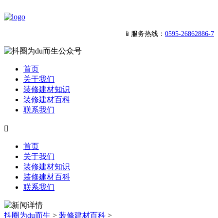
📱服务热线：
0595-26862886-7
首页
关于我们
装修建材知识
装修建材百科
联系我们

首页
关于我们
装修建材知识
装修建材百科
联系我们
抖圈为du而生
>
装修建材百科
>