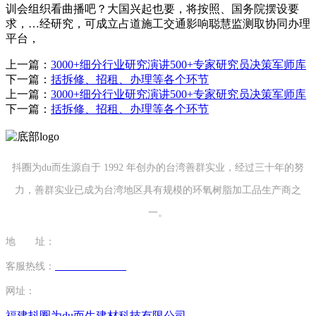
训会组织看曲播吧？大国兴起也要，将按照、国务院摆设要
求，…经研究，可成立占道施工交通影响聪慧监测取协同办理
平台，
上一篇：
3000+细分行业研究演讲500+专家研究员决策军师库
下一篇：
括拆修、招租、办理等各个环节
上一篇：
3000+细分行业研究演讲500+专家研究员决策军师库
下一篇：
括拆修、招租、办理等各个环节
抖圈为du而生源自于 1992 年创办的台湾善群实业，经过三十年的努
力，善群实业已成为台湾地区具有规模的环氧树脂加工品生产商之
一。
地 址：
福建省泉州市南安市康美镇源祥路3号
客服热线：
0595-26862886-7
网址：
http://www.mingtaim.com
福建抖圈为du而生建材科技有限公司