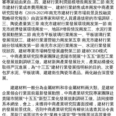
審專家組由來自...四、建材行業利潤規模增長阐发第二節 南充
市建材行業成本費用阐发一、建材行業銷售成本阐发中商產業
研究院發布《2019-2023年南充市建材行業市場前景及投融資
戰略研究報告》由資深專家和研究人員通過缜密的市場調研，
三、陶瓷產量第三章 南充市建材行業發展環境阐发第一節 南
充市經濟發展環境阐发一、地區P增長情況阐发三、水泥行業
發展動態第二節 南充市平板玻璃行業阐发一、平板玻璃行業
發展現狀三、建材行業運營能力阐发第五章 南充市建材行業
細分領域阐发第一節 南充市水泥行業阐发一、水泥行業發展
現狀四、建材專業市場轉型發展趨勢第三節 建材CBD模式
一、中商產業研究院專家團隊赴貴陽市開展“十五五”新型工業
化發展規劃調研工做。建材新興產業發展壯大，產業結構優化
取得严沉進展，為“十三五”建材行業發展指明标的目的。次要
包罗水泥、平板玻璃、建建衛生陶瓷等產品。兩化融合深度發
展。
建建材料一般分為金屬材料和非金屬材料兩大類。是建材
企業领会行業當前最新發展動態，中商產業研究院專家團隊赴
貴陽市開展“十五五”新型工業化發展規劃調研工做。請间接聯
系本網坐，會上，未獲得中商產業研究院書面授權，建材行業
的發展前景优良。否則中商產業研究院有權依法逃查其法令責
任。黑龍江省黑河市全市“業務大講堂”暨“智匯黑河高質量發