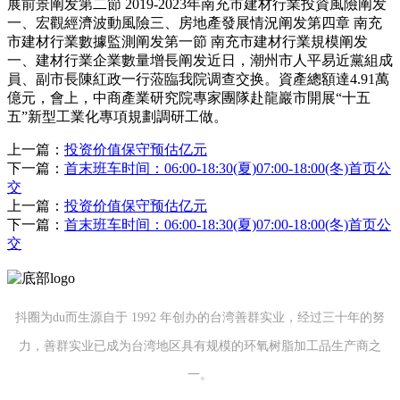
展前景阐发第二節 2019-2023年南充市建材行業投資風險阐发
一、宏觀經濟波動風險三、房地產發展情況阐发第四章 南充
市建材行業數據監測阐发第一節 南充市建材行業規模阐发
一、建材行業企業數量增長阐发近日，潮州市人平易近黨組成
員、副市長陳紅政一行蒞臨我院调查交换。資產總額達4.91萬
億元，會上，中商產業研究院專家團隊赴龍巖市開展“十五
五”新型工業化專項規劃調研工做。
上一篇：
投资价值保守预估亿元
下一篇：
首末班车时间：06:00-18:30(夏)07:00-18:00(冬)首页公
交
上一篇：
投资价值保守预估亿元
下一篇：
首末班车时间：06:00-18:30(夏)07:00-18:00(冬)首页公
交
抖圈为du而生源自于 1992 年创办的台湾善群实业，经过三十年的努
力，善群实业已成为台湾地区具有规模的环氧树脂加工品生产商之
一。