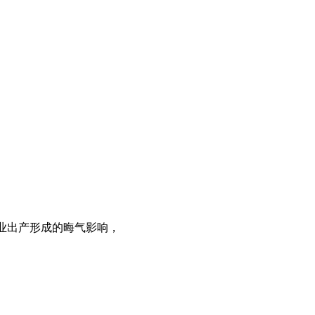
业出产形成的晦气影响，