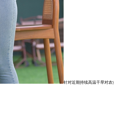
针对近期持续高温干旱对农