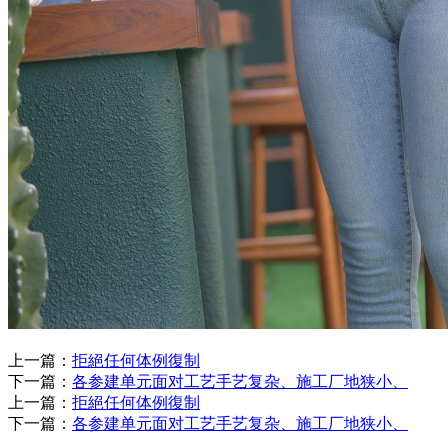
上一篇：
拒絕任何体例復制
下一篇：
各参建单元面对工艺手艺复杂、施工厂地狭小、
上一篇：
拒絕任何体例復制
下一篇：
各参建单元面对工艺手艺复杂、施工厂地狭小、