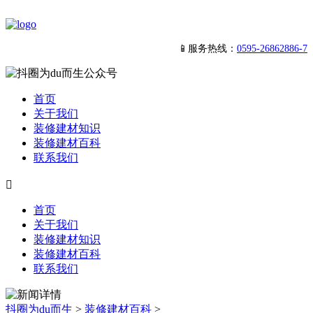
📱服务热线：
0595-26862886-7
首页
关于我们
装修建材知识
装修建材百科
联系我们

首页
关于我们
装修建材知识
装修建材百科
联系我们
抖圈为du而生
>
装修建材百科
>