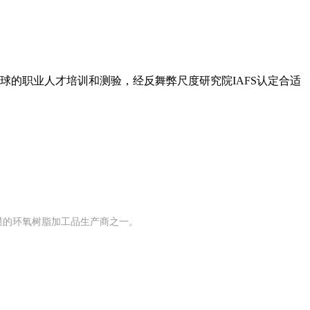
球的职业人才培训和测验，经反舞弊尺度研究院IAFS认定合适
规模的环氧树脂加工品生产商之一。