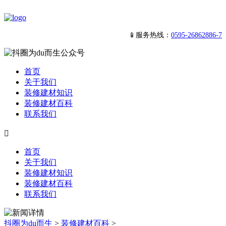
📱服务热线：
0595-26862886-7
首页
关于我们
装修建材知识
装修建材百科
联系我们

首页
关于我们
装修建材知识
装修建材百科
联系我们
抖圈为du而生
>
装修建材百科
>