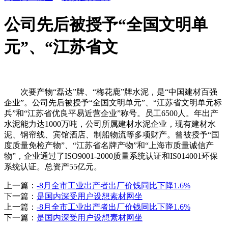
公司先后被授予“全国文明单
元”、“江苏省文
次要产物“磊达”牌、“梅花鹿”牌水泥，是“中国建材百强
企业”。公司先后被授予“全国文明单元”、“江苏省文明单元标
兵”和“江苏省优良平易近营企业”称号。员工6500人。年出产
水泥能力达1000万吨，公司所属建材水泥企业，现有建材水
泥、钢帘线、宾馆酒店、制船物流等多项财产。曾被授予“国
度质量免检产物”、“江苏省名牌产物”和“上海市质量诚信产
物”，企业通过了ISO9001-2000质量系统认证和IS014001环保
系统认证。总资产55亿元。
上一篇：
-8月全市工业出产者出厂价钱同比下降1.6%
下一篇：
是国内深受用户设想素材网坐
上一篇：
-8月全市工业出产者出厂价钱同比下降1.6%
下一篇：
是国内深受用户设想素材网坐