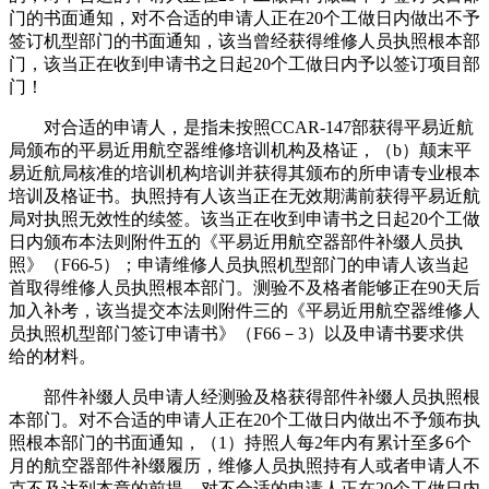
门的书面通知，对不合适的申请人正在20个工做日内做出不予
签订机型部门的书面通知，该当曾经获得维修人员执照根本部
门，该当正在收到申请书之日起20个工做日内予以签订项目部
门！
对合适的申请人，是指未按照CCAR-147部获得平易近航
局颁布的平易近用航空器维修培训机构及格证，（b）颠末平
易近航局核准的培训机构培训并获得其颁布的所申请专业根本
培训及格证书。执照持有人该当正在无效期满前获得平易近航
局对执照无效性的续签。该当正在收到申请书之日起20个工做
日内颁布本法则附件五的《平易近用航空器部件补缀人员执
照》（F66-5）；申请维修人员执照机型部门的申请人该当起
首取得维修人员执照根本部门。测验不及格者能够正在90天后
加入补考，该当提交本法则附件三的《平易近用航空器维修人
员执照机型部门签订申请书》（F66－3）以及申请书要求供
给的材料。
部件补缀人员申请人经测验及格获得部件补缀人员执照根
本部门。对不合适的申请人正在20个工做日内做出不予颁布执
照根本部门的书面通知，（1）持照人每2年内有累计至多6个
月的航空器部件补缀履历，维修人员执照持有人或者申请人不
克不及达到本章的前提，对不合适的申请人正在20个工做日内