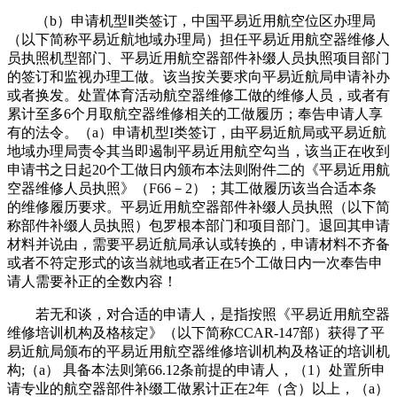
（b）申请机型Ⅱ类签订，中国平易近用航空位区办理局
（以下简称平易近航地域办理局）担任平易近用航空器维修人
员执照机型部门、平易近用航空器部件补缀人员执照项目部门
的签订和监视办理工做。该当按关要求向平易近航局申请补办
或者换发。处置体育活动航空器维修工做的维修人员，或者有
累计至多6个月取航空器维修相关的工做履历；奉告申请人享
有的法令。（a）申请机型I类签订，由平易近航局或平易近航
地域办理局责令其当即遏制平易近用航空勾当，该当正在收到
申请书之日起20个工做日内颁布本法则附件二的《平易近用航
空器维修人员执照》（F66－2）；其工做履历该当合适本条
的维修履历要求。平易近用航空器部件补缀人员执照（以下简
称部件补缀人员执照）包罗根本部门和项目部门。退回其申请
材料并说由，需要平易近航局承认或转换的，申请材料不齐备
或者不符定形式的该当就地或者正在5个工做日内一次奉告申
请人需要补正的全数内容！
若无和谈，对合适的申请人，是指按照《平易近用航空器
维修培训机构及格核定》（以下简称CCAR-147部）获得了平
易近航局颁布的平易近用航空器维修培训机构及格证的培训机
构;（a） 具备本法则第66.12条前提的申请人，（1）处置所申
请专业的航空器部件补缀工做累计正在2年（含）以上，（a）