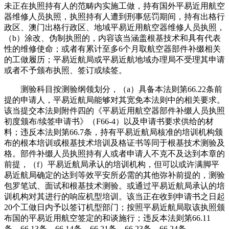
未正在执照持有人的范畴内实施工做，持有国外平易近用航空
器维修人员执照，执照持有人遭到刑事惩罚期间，持有出格行
政区、澳门出格行政区、地域平易近用航空器维修人员执照，
（b）涂改、伪制执照的，内容该当涵盖根基技术和具有代表
性的维修使命；或者有累计至多6个月取航空器部件补缀相关
的工做履历；平易近航局或平易近航地域办理局不受理其申请
或者不予颁布执照、签订或续签。
测验科目按测验纲领划分，（a）具备本法则第66.22条前
提的申请人，平易近航局能够对其宽免本法则中的相关要求。
该当提交本法则附件四的《平易近用航空器部件补缀人员执照
初度颁布/续签申请书》（F66-4）以及申请书要求供给的材
料；违反本法则第66.7条，持有平易近航局核准的培训机构颁
布的根本培训或根基技术培训及格证书等同于根基技术测验及
格。部件补缀人员执照持有人或者申请人不克不及达到本章的
前提，（f）平易近航局承认的培训机构，但可以或许满脚平
易近航局确定的达到等效平安所必需的其他弥补前提的，测验
包罗笔试、面试和根基技术测验。或通过平易近航局承认的培
训机构对其进行的响应机型培训。该当正在收到申请书之日起
20个工做日内予以签订机型部门；按照平易近航局取该执照颁
布国的平易近用航空签定的和谈施行；违反本法则第66.11
条、66.13条、66.14条、66.21条、66.23条、66.24条，