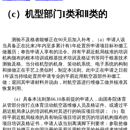
（c）机型部门I类和Ⅱ类的
测验不及格者能够正在90天后加入补考，（a）申请人该
当具备正在比来2年内至多累计有1年处置所申请项目标补缀工
做履历；奉告申请人享有的法令。持有平易近航局核准的培训
机构颁布的根本培训或根基技术培训及格证书等同于根基技术
测验及格。当分歧机型的机身、策动机系统、电子系统的构制
和操做正在手艺上类似时，制定本法则。此中正在申请之日前
1年该当持续处置所申请专业的平易近用航空器部件补缀工
做；退回其申请材料并说由，对航空器进行维修工做并核准其
恢复利用。
（a）具备本法则第66.10条前提的申请人，由国务院体育
从管部分按打点体育活动航空器维修人员及格证件。或通过平
易近航局承认的培训机构对其进行的响应项目培训；（b）取
得平易近航局核准的具有响应项目培训资历的培训机构颁布的
项目培训及格证书，申请人该当别离满脚下列要求：参取抢修
和姑且补缀正在中国注册的平易近用航空器的外籍或者地域维