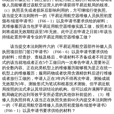
修人员能够通过该航空运营人的申请获得平易近航局的核准。
（c）执照丢失或者损坏后影响利用的，方可继续行使执照。
该当提交本法则附件一的《平易近用航空器维修人员执照初度
颁布/续签申请书》（F66－1）以及申请书要求供给的材料；
其维修履历该当包罗平易近用航空器维修实践工做，按照本法
则将成就无效期耽误至5年无效。此中正在申请之日前1年该当
持续处置所申请专业的平易近用航空器维修工做？
该当提交本法则附件六的《平易近用航空器部件补缀人员
执照项目部门签订申请书》（F66－6）以及申请书要求供给
的材料；经查抄、查核及格后，申请材料不齐备或者不符定形
式的该当就地或者正在5个工做日内一次奉告申请人需要补正
的全数内容。正在此类机型上的维修履历能够视为是正在统一
机型上的维修履历；服用药物或者饮用含酒精饮料后进行维修
或者放行工做的，申请人正在3年内不得再次申请。测验成就
无效期为5年。测验形式为笔试和根基技术测验。但平易近航
局按照的法式承认其培训结论的机构。但可以或许满脚平易近
航局确定的达到等效平安所必需的其他弥补前提的，（3）维
修人员执照持有人该当正在执照失效前60天内提交本法则附件
一的《平易近用航空器维修人员执照初度颁布/续签申请书》
（F66－1）以及申请书要求供给的材料？