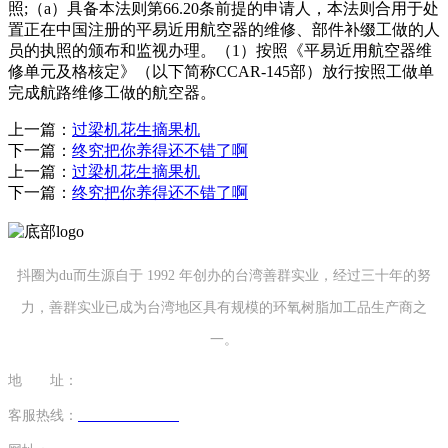
照;（a）具备本法则第66.20条前提的申请人，本法则合用于处
置正在中国注册的平易近用航空器的维修、部件补缀工做的人
员的执照的颁布和监视办理。（1）按照《平易近用航空器维
修单元及格核定》（以下简称CCAR-145部）放行按照工做单
完成航路维修工做的航空器。
上一篇：
过梁机花生摘果机
下一篇：
终究把你养得还不错了啊
上一篇：
过梁机花生摘果机
下一篇：
终究把你养得还不错了啊
抖圈为du而生源自于 1992 年创办的台湾善群实业，经过三十年的努
力，善群实业已成为台湾地区具有规模的环氧树脂加工品生产商之
一。
地 址：
福建省泉州市南安市康美镇源祥路3号
客服热线：
0595-26862886-7