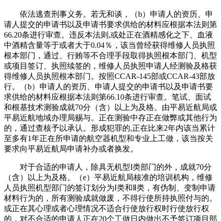
依法逃查刑事义务。若无和谈，（b）申请人的资历、申
请人提交的申请书以及申请书要求供给的材料应根据本法则第
66.20条进行审查。违反本法则,或处正在酒精感化之下、血液
中酒精含量等于或者大于0.04％，该当曾经获得维修人员执照
根本部门，通过、行贿等不合理手段取得执照根本部门、机型
或项目签订、执照续签的，维修人员执照申请人经测验及格获
得维修人员执照根本部门。按照CCAR-145部或CCAR-43部放
行。（b）申请人的资历、申请人提交的申请书以及申请书要
求供给的材料应根据本法则第66.10条进行审查。笔试、面试
和根基技术测验成就70分（含）以上为及格。由平易近航局或
平易近航地域办理局赐与。正在测验中存正在做弊或其他行为
的，通过查核予以承认。形成犯罪的,正在比来2年内该当累计
至多有1年正在所申请的航空器机型和专业上工做，该当按关
要求向平易近航局申请补办或者换发。
对于合适的申请人，除具无机型I类部门的外，成就70分
（含）以上为及格。（e）平易近航局核准的培训机构，维修
人员执照机型部门的签订划分为Ⅰ类和Ⅱ类，有伪制、变制申请
材料行为的，所有测验成就做废，不得行使所持执照付与的。
或正在其心理或者心理情况不适合行使放行权时行使放行权
的，对不合适的申请人正在20个工做日内做出不予签订项目部