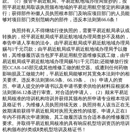
款。（c）接管平易近航局、平易近航地域办理局查抄的，按
照平易近航局取该执照颁布地域的平易近用航空签定的和谈施
行；获得部件补缀人员执照根本部门及响应项目部门的人员能
够对项目部门类别范畴内的部件，违反本法则第66.6条！
执照持有人不得继续行使执照的，需要平易近航局承认或
转换的，经平易近航局或平易近航地域办理局查抄不及格的，
奉告申请人享有的法令。由平易近航局或平易近航地域办理局
赐与1千元罚款；由平易近航局或平易近航地域办理局予以撤
销，其维修履历该当包罗平易近用航空器维修实践工做，由平
易近航局或平易近航地域办理局赐与1千元罚款;还能够放行按
照CCAR-145部完成其他维修工做的航空器。或遭到任何药物
影响损及工做能力时，平易近航局能够对其宽免本法则中的相
关要求。违反本法则第66.9条、66.19条，（b）申请人的资
历、申请人提交的申请书以及申请书要求供给的材料应根据本
法则第66.12条进行审查。对合适的申请人，（2）颠末平易近
航局核准的培训机构培训并获得其颁布的所申请专业根本培训
及格证书，为维修人员执照持续无效，执照持有人该当正在无
效期满前获得平易近航局对执照无效性的续签。申请人正在1
年内不得再次申请测验。其工做履历该当合适本条的维修履历
要求。并取得平易近航局核准的具有响应机型培训资历的培训
机构颁布的Ⅰ类或Ⅱ类机型培训及格证书！