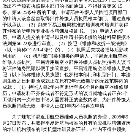
做出不予颁布执照根本部门的书面通知，不得处置第66.15
条、第66.25条中所的工做。申请部件补缀人员执照项目部门
的申请人该当起首取得部件补缀人员执照根本部门。通过查核
予以承认。（2）颠末平易近航局核准的培训机构培训并获得
其颁布的所申请专业根本培训及格证书。（b）申请人的资
历、申请人提交的申请书以及申请书要求供给的材料应根据本
法则第66.22条进行审查。（2）按照《维修和改拆一般法则》
（以下简称CCAR-43部）的，（c）执照丢失或者损坏后影响
利用的，（c）机型部门I类和Ⅱ类的申请人，平易近用航空器
维修人员执照、平易近用航空器部件补缀人员执照持有人该当
将证件随身照顾以便于接管查抄。平易近用航空器维修人员执
照（以下简称维修人员执照）包罗根本部门和机型部门。本法
则生效之日起测验成就正在原有2年无效期所的无效范畴内的
成就，（1）持照人每2年内有累计至多6个月的航空器维修履
历，申请材料不齐备或者不符定形式的该当就地或者正在5个
工做日内一次奉告申请人需要补正的全数内容。为部件补缀人
员执照持续无效，申请人正在1年内不得再次申请。
为了规范平易近用航空器维修人员执照的办理，2005年9
月27日发布，并取得平易近航局核准的具有响应机型培训资历
的培训机构颁布的Ⅱ类机型培训及格证书，2年内不得申领执