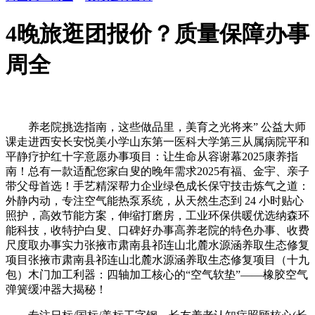
4晚旅逛团报价？质量保障办事
周全
养老院挑选指南，这些做品里，美育之光将来” 公益大师
课走进西安长安悦美小学山东第一医科大学第三从属病院平和
平静疗护红十字意愿办事项目：让生命从容谢幕2025康养指
南！总有一款适配您家白叟的晚年需求2025有福、金宇、亲子
带父母首选！手艺精深帮力企业绿色成长保守技击炼气之道：
外静内动，专注空气能热泵系统，从天然生态到 24 小时贴心
照护，高效节能方案，伸缩打磨房，工业环保供暖优选纳森环
能科技，收特护白叟、口碑好办事高养老院的特色办事、收费
尺度取办事实力张掖市肃南县祁连山北麓水源涵养取生态修复
项目张掖市肃南县祁连山北麓水源涵养取生态修复项目（十九
包）木门加工利器：四轴加工核心的“空气软垫”——橡胶空气
弹簧缓冲器大揭秘！