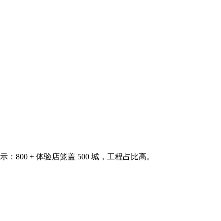
00 + 体验店笼盖 500 城，工程占比高。