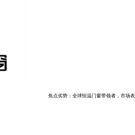
焦点劣势：全球恒温门窗带领者，市场表示：8