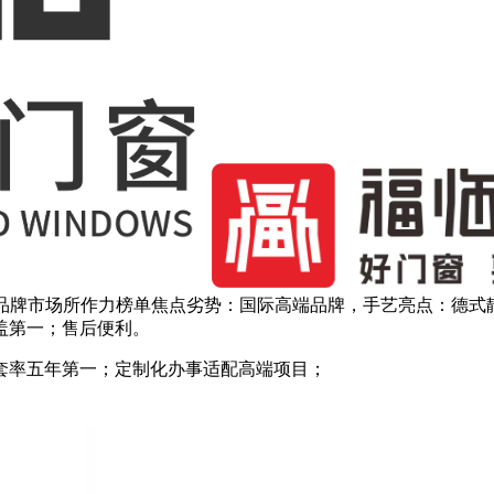
品牌市场所作力榜单焦点劣势：国际高端品牌，手艺亮点：德式静
盖第一；售后便利。
率五年第一；定制化办事适配高端项目；