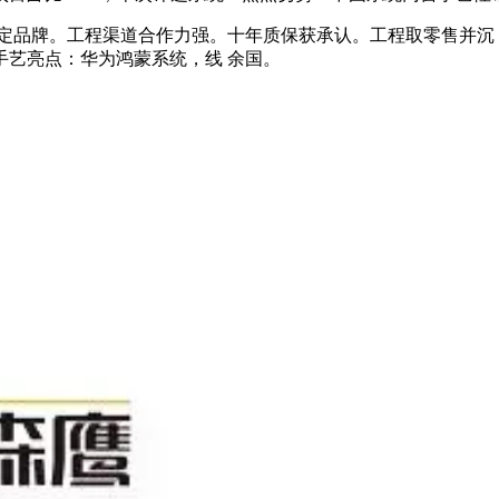
定品牌。工程渠道合作力强。十年质保获承认。工程取零售并沉；
手艺亮点：华为鸿蒙系统，线 余国。