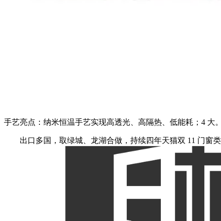
手艺亮点：纳米恒温手艺实现高透光、高隔热、低能耗；4 大
出口多国，取绿城、龙湖合做，持续四年天猫双 11 门窗类