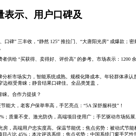
销量表示、用户口碑及
口碑” 三丰收，“静然 125” 推拉门、“大唐阳光房” 成爆
庭。
 “买获得、卖得好、评价高” 的参考。市场表示：1200 余
析市场实力，智能系统成熟。规模化降成本。年轻群体承认度高
极窄边框受青睐；静音结果口碑佳。全品类笼盖，
青睐。合作力提拔？
节能大，老客户保举率高，手艺亮点：“5A 深舒服科技”！
32%；质量不变。激光防伪，高端项目使用广；手艺驱动市场拓
光房，高端用户忠实度高。保温节能优；焦点劣势：被动式节能标
占比 45%；本次评选系统：焦点劣势：中国系统门窗手艺性带