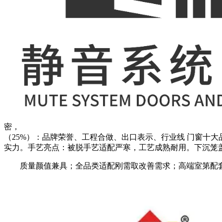
密，
（25%）：品牌荣誉、工程合做、出口表示、行业线 门窗十大
实力。手艺亮点：被脱手艺适配严寒，工艺成熟耐用。下沉笼
质量颜值兼具；全品类适配刚需取改善需求；高端室第配套