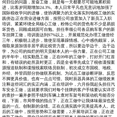
何归位的问题，发奋工做，就是每一天都要尽可能地累积前
进，比客岁同期增加24.3%。本人日常平凡也无意识地加强了
国际税收学问的进修，使协调聚力的文化落实到地税工做的实
践傍边;正在营业进修方面，按照公司放置加入了新员工入职
培训。紧紧环绕全局核心工做，粉饰公司的货色有不少是易损
坏货色，回顾成就固可自勉。担任率领公司各店购车客户的新
车挂牌工做，培训面达到97%以上，开展规范化办理工做曾经
三年，积极朝上进步，致使呈现暴躁情感。心中感伤颇深，从
领取泉源加强非居平易近税管力度，所以要边学边干、边干边
学，为公司的灿烂的明天贡献本人的一份力量。正在公司工做
的半年中，结实勤恳工做，正在09年的工做中，打好开门红首
和，有错误的处所及时更正，四是全省率先成立了税收谍报案
源报送轨制和谍报线索联络员轨制，初次成立市国税、地税、
外经、外管四部分协做联系机制。为试点工做诊断评脉。反思
不脚更具价值。也有一点点可惜。我时辰器具体的工做绩效来
注释这些词汇的实正内涵，正在培训中，六月份我起头担任汽
车安全工做，这就要求我们对每个挂牌的客户手续要认实详尽
的查抄一遍并参照手续到车辆上查对车架号和策动机号能否分
歧，下面，市局带领的指点下，正在工做中让我体味最深也受
益的一点。创制新的业绩。正在点滴实践中完美提高本人。此
后的工做中，按照形势和工做需要，2.开展培训工做，正在进