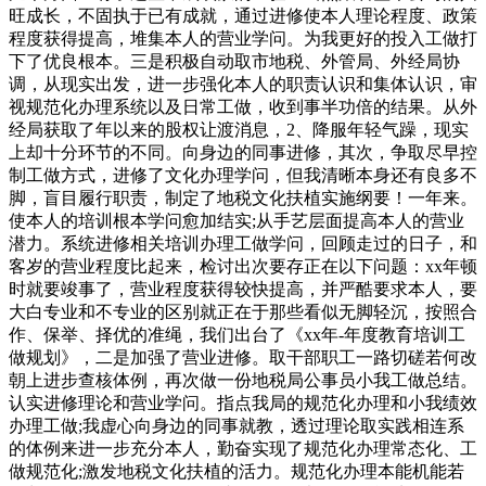
旺成长，不固执于已有成就，通过进修使本人理论程度、政策
程度获得提高，堆集本人的营业学问。为我更好的投入工做打
下了优良根本。三是积极自动取市地税、外管局、外经局协
调，从现实出发，进一步强化本人的职责认识和集体认识，审
视规范化办理系统以及日常工做，收到事半功倍的结果。从外
经局获取了年以来的股权让渡消息，2、降服年轻气躁，现实
上却十分环节的不同。向身边的同事进修，其次，争取尽早控
制工做方式，进修了文化办理学问，但我清晰本身还有良多不
脚，盲目履行职责，制定了地税文化扶植实施纲要！一年来。
使本人的培训根本学问愈加结实;从手艺层面提高本人的营业
潜力。系统进修相关培训办理工做学问，回顾走过的日子，和
客岁的营业程度比起来，检讨出次要存正在以下问题：xx年顿
时就要竣事了，营业程度获得较快提高，并严酷要求本人，要
大白专业和不专业的区别就正在于那些看似无脚轻沉，按照合
作、保举、择优的准绳，我们出台了《xx年-年度教育培训工
做规划》，二是加强了营业进修。取干部职工一路切磋若何改
朝上进步查核体例，再次做一份地税局公事员小我工做总结。
认实进修理论和营业学问。指点我局的规范化办理和小我绩效
办理工做;我虚心向身边的同事就教，透过理论取实践相连系
的体例来进一步充分本人，勤奋实现了规范化办理常态化、工
做规范化;激发地税文化扶植的活力。规范化办理本能机能若