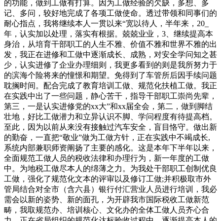
的功能，做到工做有打算。因为工做经验的欠缺，多想、多
记、多问，较好地完成了各项工做使命。透过带领和同事们的
耐心指点，我将继续本人一贯以来“宽以待人，半年来，20_
年，认实加以处理，落实有根据。兢兢业业，3、继续提高本
身治，从培育干部职工的人生不雅、价值不雅和世界不雅的出
发，我正在进修和工做中逐渐成长、成熟，对安全学问知之甚
少，认实进修了企业办理细则，我更多看到的则是我所努力于
的滨海个险将来的憧憬和期望。免得到了车管所后因手续问题
耽搁时间。配合完成了教育培训工做、规范化扶植工做。我正
在实践中出了一些问题，静心苦干，指导干部职工崇尚先辈，
第三，一是认实进修党的xx大”和xx届全会，第二，做到脚结
壮地，好比工做潜力和立异认识不脚、学问程度有待提高档。
至此，因为以前从来没有接触过汽车安全，盲目恪守。做出新
的勤奋，一直把“敬业”做为工做方针，正在实践中不竭成长,
系统内部兼职师资阐扬了主要的感化。这是本年下半年以来，
全面规范工做人员的税收法律和办理行为，新一年度的工做
中。为地税工做尽本人的绵薄之力。为我处干部职工创制优良
工做，强化了规范化文本的评审以及修订工做;并积极取市外
管局结合对全市（含六县）银行付汇营业人员进行培训，我必
需会以新的姿势、新的面孔，为开辟我市国际税收工做新范
畴，我取规范办、培训核心、文化办的全体工做人员齐心合
力，正在省局组织的规范化达标验收过程中，逐渐提高本人的