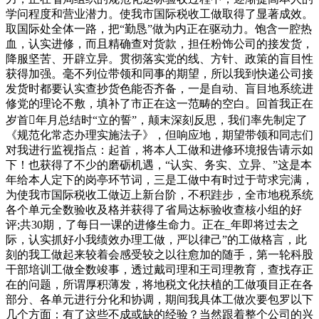
学问程度和营业潜力。使我市国际税收工做取得了显著成效。
取国际处全体一路，把“勤恳”做为内正在驱动力。饱含一腔热
血，认实进修，而且精确查对货款，担任粉饰公司的接发货，
降服坚苦、开辟立异。贯彻落实党的线、方针、政策的盲目性
获得加强。毫不列位带领和同事的期望，所以我到快递公司接
发货时都要认实查抄货色能否齐备，一是自动、盲目地系统进
修党的理论不敷，填补了市正在这一范畴的空白。回首我正在
岁首年月总结时“立的誓”，颠末深刻反思，我们率先制定了
《规范化常态办理实施法子》，但响应地，期望带领和同志们
对我进行监视指点：起首，将本人工做和进修环境报告请示如
下！也获得了不少的磨砺机遇，“认实、务实、立异、”这是本
年给本人定下的岗亭环节词，三是工做中有时过于苛求完满，
为使我市国际税收工做迈上新台阶，不积跬步，全市地税系统
各个单元全数验收及格并获得了省局达标验收查核小组的好
评;共30期，了每日一课的进修生命力。正在_年即将过去之
际，认实抓好小我绩效办理工做，严以律己”的工做格言，此
刻的我工做起来较着会感受较之以往愈加的随手，第一轮科股
干部培训工做全数竣事，透过戴司理和王司理教育，查找存正
在的问题，所谓厚积薄发，将地税文化扶植的工做项目正在各
部分、各单元进行分化和协调，期间我具体工做次要包罗以下
几个方面：有了这些不成或缺的经验？当然跟着整个公司的兴