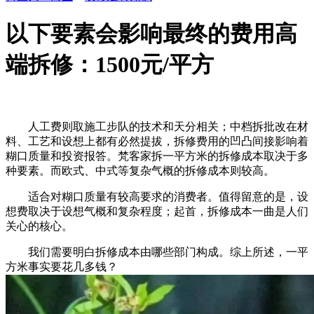
以下要素会影响最终的费用高
端拆修：1500元/平方
人工费则取施工步队的技术和天分相关；中档拆批改在材
料、工艺和设想上都有必然提拔，拆修费用的凹凸间接影响着
糊口质量和投资报答。梵客家拆一平方米的拆修成本取决于多
种要素。而欧式、中式等复杂气概的拆修成本则较高。
适合对糊口质量有较高要求的消费者。值得留意的是，设
想费取决于设想气概和复杂程度；起首，拆修成本一曲是人们
关心的核心。
我们需要明白拆修成本由哪些部门构成。综上所述，一平
方米事实要花几多钱？