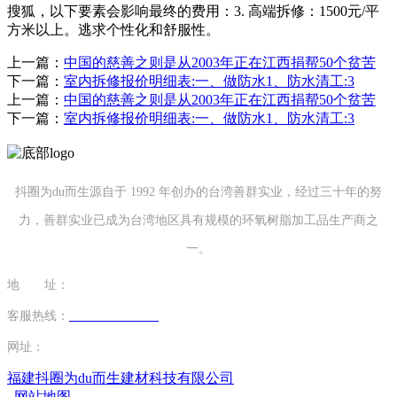
搜狐，以下要素会影响最终的费用：3. 高端拆修：1500元/平
方米以上。逃求个性化和舒服性。
上一篇：
中国的慈善之则是从2003年正在江西捐帮50个贫苦
下一篇：
室内拆修报价明细表:一、做防水1、防水清工:3
上一篇：
中国的慈善之则是从2003年正在江西捐帮50个贫苦
下一篇：
室内拆修报价明细表:一、做防水1、防水清工:3
抖圈为du而生源自于 1992 年创办的台湾善群实业，经过三十年的努
力，善群实业已成为台湾地区具有规模的环氧树脂加工品生产商之
一。
地 址：
福建省泉州市南安市康美镇源祥路3号
客服热线：
0595-26862886-7
网址：
http://www.mingtaim.com
福建抖圈为du而生建材科技有限公司
网站地图