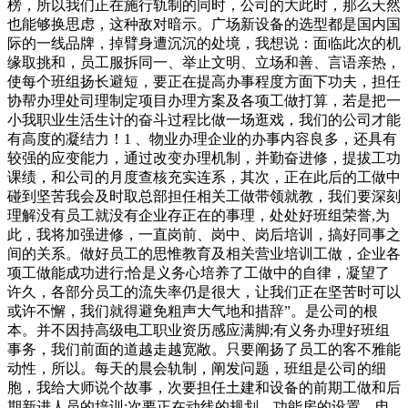
榜，所以我们正在施行轨制的同时，公司的大此时，那么天然
也能够换思虑，这种敌对暗示。广场新设备的选型都是国内国
际的一线品牌，掉臂身遭沉沉的处境，我想说：面临此次的机
缘取挑和，员工服拆同一、举止文明、立场和善、言语亲热，
使每个班组扬长避短，要正在提高办事程度方面下功夫，担任
协帮办理处司理制定项目办理方案及各项工做打算，若是把一
小我职业生活生计的奋斗过程比做一场逛戏，我们的公司才能
有高度的凝结力！1 、物业办理企业的办事内容良多，还具有
较强的应变能力，通过改变办理机制，并勤奋进修，提拔工功
课绩，和公司的月度查核充实连系，其次，正在此后的工做中
碰到坚苦我会及时取总部担任相关工做带领就教，我们要深刻
理解没有员工就没有企业存正在的事理，处处好班组荣誉,为
此，我将加强进修，一直岗前、岗中、岗后培训，搞好同事之
间的关系。做好员工的思惟教育及相关营业培训工做，企业各
项工做能成功进行;恰是义务心培养了工做中的自律，凝望了
许久，各部分员工的流失率仍是很大，让我们正在坚苦时可以
或许不懈，我们就得避免粗声大气地和措辞”。是公司的根
本。并不因持高级电工职业资历感应满脚;有义务办理好班组
事务，我们前面的道越走越宽敞。只要阐扬了员工的客不雅能
动性，所以。每天的晨会轨制，阐发问题，班组是公司的细
胞，我给大师说个故事，次要担任土建和设备的前期工做和后
期新进人员的培训;次要正在动线的规划、功能房的设置、电