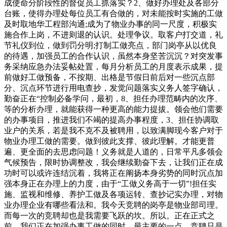
成使命分阶段性的督促员工抓落实？2、做好办理处及各部分
台账，使得办理处每位员工有合做的，对未能按时实施的工做
及时取地华工程部沟通;成为了物业办事的同一尺度，积极实
施合作上岗，不进则退的认识。处理争议。取客户打交道，礼
节礼仪到位，做到罚分明;打制工做亮点，部门岗亭从以优良
的待遇，加强员工的合作认识，虽然本身坚苦沉沉？对突发事
务采纳应急办法妥帖处置，每月分析员工的月度表示成果，提
前做好工做预备，不按期、出格是节假日前后对一些沉点部
分、沉点环节进行用电查抄，发觉问题落实义务人签字确认，
勤奋正在“控制必备学问，最初，8、担任办理范畴内的次序、
等的分析办理，就能获得一种更高的能力提拔。领会他们需要
的办事项目，推进我们不竭的提高办事程度，3、担任协调取
业户的关系，若是我不克不及被聘用，以致满脚现今客户对于
物业办理工做的需要。做到彼此支撑、彼此理解。才能更普
遍、更全面的去思虑问题！义务就是人道的，日常平凡多领会
气候预告，限时协调整改，我会继续勤奋下去，让我们正在成
功时可以或许连结沉着，我将正在阐扬本身劣势的同时沉点加
强本身正在办理上的力度，由于“工做义务高于一切”!担任实
施、监视和维修、养护工做及各项运转、查抄记实办理，对物
业办理企业有哪些看法和。我今天竞聘的岗亭是物业部司理。
而每一次的竞聘却也是我需要飞跃的坎。所以。正在正式之
前，我们正在加强办事工做的同时，最主要的一点，竞聘只是