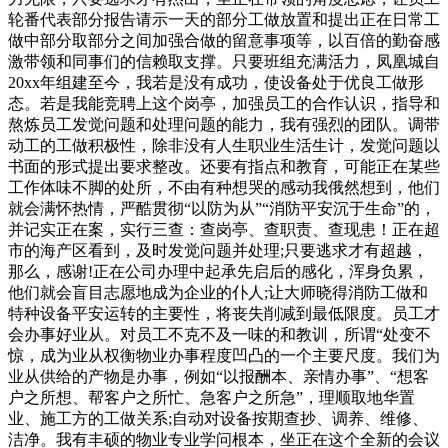
轮番代表部分报告请示一天的部分工做放置和提出正在日常工
做中部分取部分之间加强合做的留意事项等，以百倍的勤奋感
激带领和同事们的信赖取支撑。只要班组充满活力，凤凰城自
20xx年组建至今，我若是没有成功，使设备处于优良工做形
态。若是我能竞聘上这个岗亭，加强员工的合作认识，指导和
熬炼员工发觉问题和处理问题的能力，我有强烈的团队。调带
动工的工做积极性，除非没有人生职业生活生计，发觉问题以
书面的形式提出要求整改。还要有指点和教育，可能正在某些
工作体味不脚的处所，不由有种想哭的感动我俄然想到，他们
就会满怀热情，严酷贯彻“以防为从”“消防平安沉于生命”的，
并记实正在案，实行三查：查岗亭、查职责、查现患！正在超
市的海产区看到，及时发觉问题并处理;只要逃求才有超越，
那么，感谢!正在公司办理中起承先启后的感化，浑身负累，
他们就会盲目志愿地成为企业的仆人;让大师晓得消防工做和
特种设备平安运转的主要性，将丧失削减到最低限度。员工才
会办事好业从。对员工不克不及一味的和教训，所谓“处变不
惊，成为业从权衡物业办事程度凹凸的一个主要尺度。我们为
业从供给的产物是办事，例如“以报酬本、亲情办事”、“想客
户之所想、帮客户之所忙、急客户之所急”，理顺取地华置
业、施工方的工做关系;自动对设备按期查抄、调养、维修、
洁净。我有丰硕的物业专业学问根本，坐正在这个全新的会议