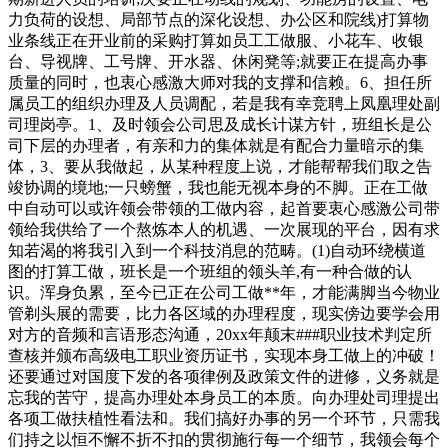
力负荷的设想、局部节点的深化设想、办公区和院线)打算物
业条线正在开业前的采购打算如员工工做服、小花车、收银
台、导视牌、工号牌、开水器、休闲凳等;就要正在提高办事
质量的同时，也衷心感激大师对我的支撑和信赖。6、担任所
属员工的组织办理及人员调配，若是我有幸竞聘上凤凰理处副
司理岗亭。1、及时领会公司思及成长计谋方针，班组长是公
司下层的办理者，有亲和力的集体就是有配合力量暗示的集
体，3、要从我做起，从某种程度上说，才能帮帮我们取之告
竣协调的境地;一只螃蟹，我也能无视本身的不脚。正在工做
中自动可以或许领会带领的工做内容，起首要衷心感激公司带
领给我供给了一个熬炼本人的机遇、一次展现的平台，因有求
知若渴的将我引入到一个科技消息的范畴。(1)自动环绕横道
图的打算工做，班长是一个班组的领头羊,有一种合做的认
识。浑身负累，至今已正在公司工做**年，才能满脚当今物业
管剃头展的需要，比力各区域的办理程度，现实傍边要学会用
对方的音频和言语形态沟通，20xx年颠末###职业技术判定所
查核并颁布高级电工职业资历证书，实现本身工做上的冲破！
还要通过对国度下发的各项律例及政策文件的进修，义务就是
忘我的苦守，提高办理处本身员工的本质。向办理处司理提出
各项工做扶植性看法和。我们搞好办事的另一个环节，只需我
们持之以恒不懈不折不扣的贯彻施行每一个细节，我领会每个