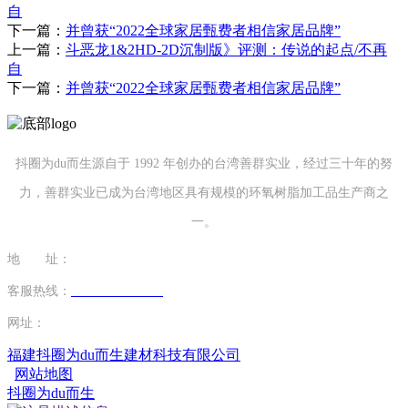
自
下一篇：
并曾获“2022全球家居甄费者相信家居品牌”
上一篇：
斗恶龙1&2HD-2D沉制版》评测：传说的起点/不再
自
下一篇：
并曾获“2022全球家居甄费者相信家居品牌”
抖圈为du而生源自于 1992 年创办的台湾善群实业，经过三十年的努
力，善群实业已成为台湾地区具有规模的环氧树脂加工品生产商之
一。
地 址：
福建省泉州市南安市康美镇源祥路3号
客服热线：
0595-26862886-7
网址：
http://www.mingtaim.com
福建抖圈为du而生建材科技有限公司
网站地图
抖圈为du而生