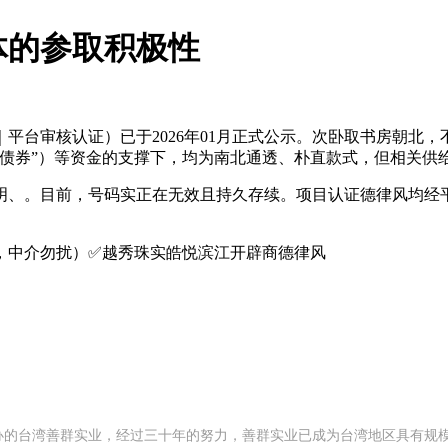
体的参取积极性
审核认证）已于2026年01月正式公示。次卧取书房朝北，不
债券”）等资金的支撑下，均为南北通透、朴直款式，但相关供给
。目前，号码实正在无效且持久存续。项目认证德律风均经平台
中介勿扰）✅越秀珠实皓悦滨江开辟商德律风
 年创办的台湾善群实业，经过三十年的努力，善群实业已成为台湾地区具有