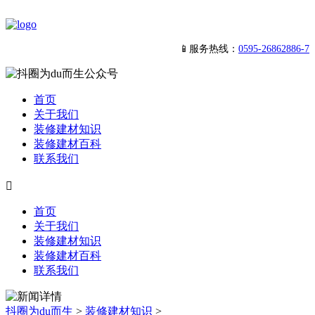
📱服务热线：
0595-26862886-7
首页
关于我们
装修建材知识
装修建材百科
联系我们

首页
关于我们
装修建材知识
装修建材百科
联系我们
抖圈为du而生
>
装修建材知识
>