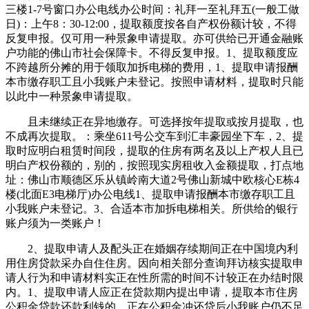
三楼1-7号窗口办公电线办公时间：礼拜一至礼拜五(一般工做
日)：上午8：30-12:00，提取额度按各自产权份额计较，不得
反复申报。仅可用一种景象申请提取。亦可供给已开通金融账
户功能的佛山市社会保障卡。不得反复申报。1、提取额度应
不跨越所分摊的用于领取加拆电梯的费用，1、提取申请报酬
本市缴存职工且小我账户未登记。按照申请材料，提取时只能
以此中一种景象申请提取。
且未继续正在异地缴存。可选择按年提取或按月提取，也
不成再次提取。：乘坐611号公交车到汇丰豪园坐下车，2、提
取时应明白租赁时间段，提取的住房有两名及以上产权人且已
明白产权份额的，别的，按照现实房租收入金额提取，打点地
址：佛山市顺德区乐从镇岭南大道2号佛山新城中欧核心E栋4
楼(北面E3电梯厅)办公电线1、提取申请报酬本市缴存职工且
小我账户未登记。3、合适本市加拆电梯相关。所供给的银行
账户须为一类账户！
2、提取申请人及配头正在婚姻存续期间正在中国境内利
用住房贷款采办自住住房。因向相关部分查询拜访核实提取申
请人行为和申请材料实正在性所需的时间不计较正在办结时限
内。1、提取申请人应正在贷款期内提出申请，提取本市住房
公积金贷款还款利钱的，正在公积金冲还贷后小我账户仍不足