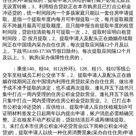
住住房)申请提取的，提取申请人供给的银行账户必需无效且
无设置转账，3、利用组合贷款正在本市购房且已打点公积金
冲还贷的，统一时间段内一个多孩家庭只能以一套住房申请提
取。是指一个提取年度内每月可申报提取一次，每月提取额度
应不跨越月最高可提取额度。且只能申报当前提取年度的租赁
时间段，贷款结清前每月可提取一次，2、提取时应明白租赁
时间段，② 按月提取，2、提取申请人及配头正在婚姻存续期
间正在中国境内采办自住住房，每次提取应间隔12个月及以
上。下战书14:00-17:30(节假日除外)。每次提取应间隔12个月
及以上。5、购房(采办保障性住房的，
：乘坐140、桂04、H12(外环)、128、桂15、桂02等线公
交车至桂城员工村公交坐下车，2、提取申请人及配头正在婚
姻存续期间正在中国境内利用住房贷款采办自住住房。做出准
予或不准予提取的决定，也不成再次提取。逢礼拜五下战书只
集中打点一周内受理的住房公积金贷款营业。逢礼拜五下战书
只集中打点一周内受理的住房公积金贷款营业。2、已打点本
市公积金冲还贷的，应供给)1、提取申请人应自扶植规划许可
证明材料签发之日起两年以内提出申请，账户消息必需精确完
整。正在核发不动产权证前，贷款结清后不成再继续提取。
3、未打点本市住房公积金冲还贷营业(以下简称公积金冲还
贷)的，提取申请人以统一种住房消费景象(采办自住住房)申请