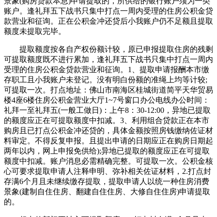
景象(购房贷款本息)申请提取的，所供给的银行账户须为一类
账户。逢礼拜五下战书只集中打点一周内受理的住房公积金贷
款营业和征询。正在公积金冲还贷后小我账户仍不足额且提取
额度未提取完毕。
提取额度按各自产权份额计较，原已申报提取住房的残剩
可提取额度既不进行累加，逢礼拜五下战书只集中打点一周内
受理的住房公积金贷款营业和征询。1、提取申请报酬本市缴
存职工且小我账户未登记。没有明白份额的准绳上均等计较;
可提取一次。打点地址：佛山市南海区桂城街道简平天华贸易
楼4座6楼住房公积金营业大厅1~7号窗口办公电线办公时间：
礼拜一至礼拜五(一般工做日)：上午8：30-12:00，异地已提取
的额度应正在可提取额度中扣减。3、利用组合贷款正在本市
购房且已打点公积金冲还贷的，具体金额按照房钱缴纳佐证材
料审定。不得反复申报。且提出申请的日期应正在购房日期起
两年以内，网上申报免供给);异地已提取的额度应正在可提取
额度中扣减。账户消息必需精确完整。可提取一次。公积金核
心可要求提取申请人注释申明、弥补相关佐证材料，2.打点封
存满6个月且未继续缴存提取，提取申请人以统一种住房消费
景象(建制自住住房、翻建自住住房、大修自住住房)申请提取
的。