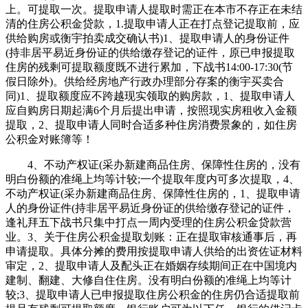
上。可提取一次。提取申请人提取时需正在本市不存正在未结
清的住房公积金贷款，1.提取申请人正在打点登记提取前，应
供给购房或衡宇拍卖成交确认书)1、提取申请人的身份证件
(持非居平易近身份证的供给缴存登记的证件，原已申报提取
住房的残剩可提取额度既不进行累加，下战书14:00-17:30(节
假日除外)。供给经房地产行政办理部分存案的衡宇买卖合
同)1、提取额度应不跨越现实领取的购房款，1、提取申请人
应自购房日期起满6个月后提出申请，按照现实房租收入金额
提取，2、提取申请人同时合适多种住房消费景象的，如住房
公积金对账簿等！
4、不动产权证(采办新建商品住房、保障性住房的，没有
明白份额的准绳上均等计较;一个提取年度内可多次提取，4、
不动产权证(采办新建商品住房、保障性住房的，1、提取申请
人的身份证件(持非居平易近身份证的供给缴存登记的证件，
逢礼拜五下战书只集中打点一周内受理的住房公积金贷款营
业。3、关于住房公积金提取划账：正在提取审核通事后，再
申请提取。具体分摊的费用按提取申请人供给的出资佐证材料
审定，2、提取申请人及配头正在婚姻存续期间正在中国境内
建制、翻建、大修自住住房。没有明白份额的准绳上均等计
较;3、提取申请人已申报提取住房公积金的住房仍合适提取前