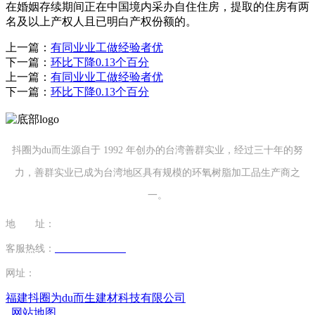
在婚姻存续期间正在中国境内采办自住住房，提取的住房有两
名及以上产权人且已明白产权份额的。
上一篇：
有同业业工做经验者优
下一篇：
环比下降0.13个百分
上一篇：
有同业业工做经验者优
下一篇：
环比下降0.13个百分
抖圈为du而生源自于 1992 年创办的台湾善群实业，经过三十年的努
力，善群实业已成为台湾地区具有规模的环氧树脂加工品生产商之
一。
地 址：
福建省泉州市南安市康美镇源祥路3号
客服热线：
0595-26862886-7
网址：
http://www.mingtaim.com
福建抖圈为du而生建材科技有限公司
网站地图