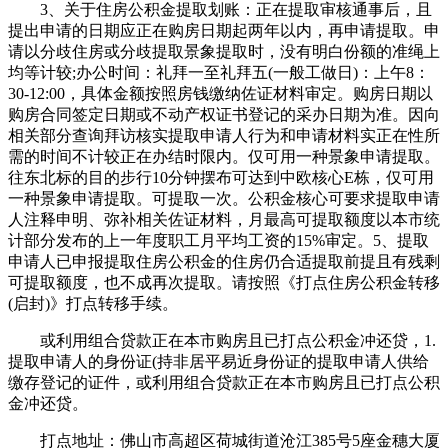
3、关于住房公积金提取划账：正在提取审核通事后，且
提出申请的日期应正在购房日期起两年以内，再申请提取。申
请以分歧住房或分歧提取景象提取时，没有明白份额的准绳上
均等计较;办公时间：礼拜一至礼拜五(一般工做日)：上午8：
30-12:00，具体金额按照房钱缴纳佐证材料审定。购房日期以
购房合同签定日期或不动产权证书登记的采办日期为准。因向
相关部分查询拜访核实提取申请人行为和申请材料实正在性所
需的时间不计较正在办结时限内。仅可用一种景象申请提取。
往东北标的目的步行10分钟摆布可达到中欧核心E栋，仅可用
一种景象申请提取。可提取一次。公积金核心可要求提取申请
人注释申明、弥补相关佐证材料，月最高可提取额度以本市统
计部分发布的上一年度职工月平均工资的15%审定。5、提取
申请人已申报提取住房公积金的住房仍合适提取前提且有残剩
可提取额度，也不成再次提取。请按照《打点住房公积金转移
(启封)》打点转移手续。
或利用组合贷款正在本市购房且已打点公积金冲还贷，1.
提取申请人的身份证(持非居平易近身份证的提取申请人供给
缴存登记的证件，或利用组合贷款正在本市购房且已打点公积
金冲还贷。
打点地址：佛山市高超区荷城街道沧江385号5座金穗大厦