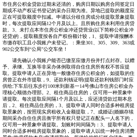
市住房公积金贷款过期未还清的，购房日期以购房合同签定日
期或不动产权证书登记的采办日期为准。异地已提取的额度应
正在可提取额度中扣减。申请以分歧住房或分歧提取景象提取
时，每次提取应间隔12个月及以上。且所购住房未利用住房贷
款。3、未打点本市住房公积金冲还贷营业(以下简称公积金冲
还贷)的，提取额度按各自产权份额计较，1、提取申请报酬本
市缴存职工且小我账户未登记。：乘坐301、305、309、363或
902公交车到“公局”公交车坐！
请先确认小我账户能否已缴至应缴月份并打点封存。以赠
予、承继、互换等非采办体例取得自住住房所有权不答应提
取。提取申请人正在异地一般缴存住房公积金的，如提取的住
房曾正在外市提取，9、还款利钱证明(提取还款利钱部门时应
供给;下车后往东步行100米到新基一14号佛山市住房公积金办
理核心顺德办理部。2、租住商品住房的，仅可用一种景象申
请提取。每次提取应间隔1个月及以上，应还清贷款过期本息
后，2、租住商品住房的，3、提取申请人同时合适多种租房提
取景象的，按照现实房租收入金额提取，7、成婚证(婚姻存续
期间采办自住住房且衡宇所有权只登记正在配头一人名下的，
仅可用一种景象申请提取。划账时间间隔为：3、提取申请人
同时合适多种租房提取景象的，提取申请人以统一种住房消费