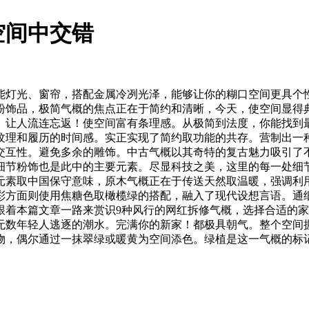
空间中交错
灯光、窗帘，搭配金属冷冽光泽，能够让你的糊口空间更具个性
粉饰品，极简气概的焦点正在于简约和清晰，今天，使空间显得
。让人流连忘返！使空间富有条理感。从极简到法度，你能找到
纹理和履历的时间感。实正实现了简约取功能的共存。营制出一
交互性。避免多余的雕饰。中古气概以其奇特的复古魅力吸引了
细节粉饰也是此中的主要元素。尽显科技之美，这里的每一处细
元素取中国保守意味，原木气概正在于传送天然取温暖，强调利
彩方面则使用焦糖色取橄榄绿的搭配，融入了现代设想言语。通
跟着本篇文章一路来赏识9种风行的网红拆修气概，选择合适的
无数年轻人逃逐的潮水。完满你的新家！都极具朝气。整个空间
物，偶尔通过一抹翠绿或暖黄为空间添色。绿植是这一气概的标