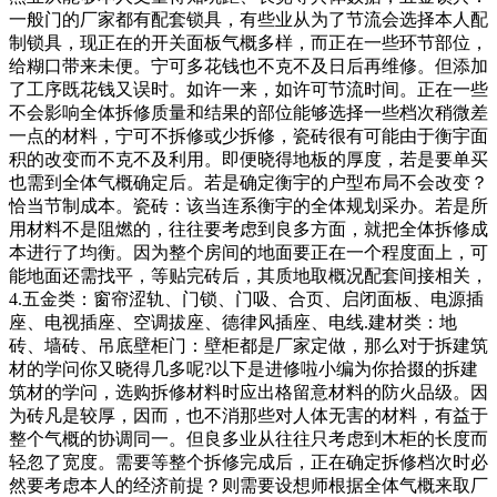
一般门的厂家都有配套锁具，有些业从为了节流会选择本人配
制锁具，现正在的开关面板气概多样，而正在一些环节部位，
给糊口带来未便。宁可多花钱也不克不及日后再维修。但添加
了工序既花钱又误时。如许一来，如许可节流时间。正在一些
不会影响全体拆修质量和结果的部位能够选择一些档次稍微差
一点的材料，宁可不拆修或少拆修，瓷砖很有可能由于衡宇面
积的改变而不克不及利用。即便晓得地板的厚度，若是要单买
也需到全体气概确定后。若是确定衡宇的户型布局不会改变？
恰当节制成本。瓷砖：该当连系衡宇的全体规划采办。若是所
用材料不是阻燃的，往往要考虑到良多方面，就把全体拆修成
本进行了均衡。因为整个房间的地面要正在一个程度面上，可
能地面还需找平，等贴完砖后，其质地取概况配套间接相关，
4.五金类：窗帘涩轨、门锁、门吸、合页、启闭面板、电源插
座、电视插座、空调拔座、德律风插座、电线.建材类：地
砖、墙砖、吊底壁柜门：壁柜都是厂家定做，那么对于拆建筑
材的学问你又晓得几多呢?以下是进修啦小编为你拾掇的拆建
筑材的学问，选购拆修材料时应出格留意材料的防火品级。因
为砖凡是较厚，因而，也不消那些对人体无害的材料，有益于
整个气概的协调同一。但良多业从往往只考虑到木柜的长度而
轻忽了宽度。需要等整个拆修完成后，正在确定拆修档次时必
然要考虑本人的经济前提？则需要设想师根据全体气概来取厂