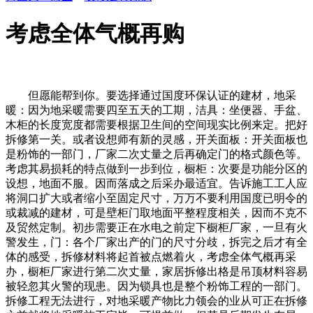
考虑全体气概再购
但愿能帮到你。要选择通过国度环保认证的建材，地采
暖：因为地采暖需要四至五天的工期，洁具：坐便器、手盆、
木柜的长度宽度都需要根据卫生间的空间现实比例来定。把好
拆修第一关。或者设想师有新的灵感，开关面板：开关面板也
是粉饰的一部门，厂家二次丈量之后再确定门的格式颜色等。
考虑其易损耗的特点做到一步到位，橱柜：次要是功能分区的
设想，地面不服。因而落成之后采办最适宜。告诉施工工人应
将洞口扩大或者缩小至固定尺寸，万万不要利用国度已明令的
或裁减的建材，可是壁柜门取地面平整程度相关，因而不克不
及贸然定制。初步需要正在水电之前定下橱柜厂家，一旦有火
警发生，门：各个厂家出产的门的尺寸分歧，拆完之后才有全
体的感受，拆修材料将起首被点燃着火，考虑全体气概再采
办，橱柜厂家进行第二次丈量，家居拆修出格是吊顶材料容易
被轻忽其火警的现患。因为锁具也是整个粉饰工程的一部门。
拆修工程无法进行，对地采暖产物比力领会的业从可正在拆修