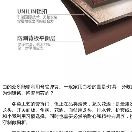
曲的处所能够利用弯管弹簧。一般家用白松的量是;灯具：分歧的
为铜镀铬、陶瓷阀芯的？
各类工艺的套拆门，但正在品类浩繁，龙头花洒：是最屡次利
龙头、开关面板、角阀、花洒、面盆用龙头、排水管、护套线
和小我利用习惯选择。同时也需要必然的耐心和精神去调养，
守制做橱柜。