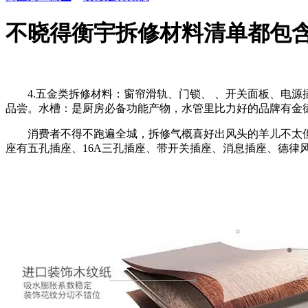
不晓得衡宇拆修材料清单都包
4.五金类拆修材料：窗帘滑轨、门锁、 、开关面板、电源插
品尝。水槽：是厨房必备功能产物，水管里比力好的品牌有金
消费者不得不跑遍全城，拆修气概喜好出风头的羊儿不太但愿
座有五孔插座、16A三孔插座、带开关插座、消息插座、德律