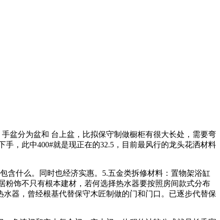
手盆分为盆和 台上盆，比拟保守制做橱柜有很大长处，需要弯
，此中400#就是现正在的32.5，目前最风行的龙头花洒材料
含什么。同时也经济实惠。5.五金类拆修材料：置物架浴缸
居粉饰不只有根本建材，若何选择热水器要按照房间款式分布
热水器，曾经根基代替保守木匠制做的门和门口。已逐步代替保