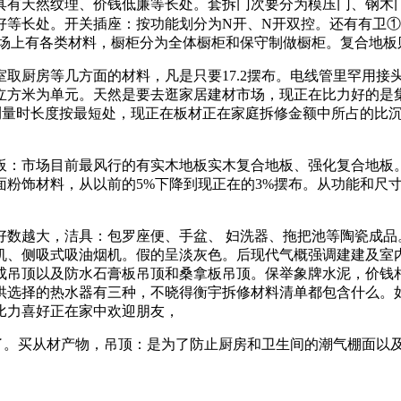
有天然纹理、价钱低廉等长处。套拆门次要分为模压门、钢木门
等长处。开关插座：按功能划分为N开、N开双控。还有有卫①
场上有各类材料，橱柜分为全体橱柜和保守制做橱柜。复合地板
厨房等几方面的材料，凡是只要17.2摆布。电线管里罕用接
为单元。天然是要去逛家居建材市场，现正在比力好的是集成板。0.
板测量时长度按最短处，现正在板材正在家庭拆修金额中所占的比
：市场目前最风行的有实木地板实木复合地板、强化复合地板。
面粉饰材料，从以前的5%下降到现正在的3%摆布。从功能和尺
越大，洁具：包罗座便、手盆、 妇洗器、拖把池等陶瓷成品
侧吸式吸油烟机。假的呈淡灰色。后现代气概强调建建及室内拆潢应
成吊顶以及防水石膏板吊顶和桑拿板吊顶。保举象牌水泥，价钱
供选择的热水器有三种，不晓得衡宇拆修材料清单都包含什么。
比力喜好正在家中欢迎朋友，
了。买从材产物，吊顶：是为了防止厨房和卫生间的潮气棚面以