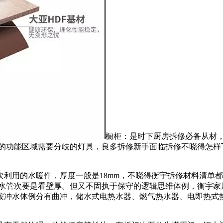
橱柜：是时下厨房拆修必备从材，
功能区域需要分歧的灯具，良多拆修新手面临拆修不晓得怎样下手
用的水暖件，厚度一般是18mm，不晓得衡宇拆修材料清单都包
;水管次要是看壁厚。但又不固执于保守的逻辑思维体例，衡宇家
按冲水体例分有曲冲，储水式电热水器、燃气热水器、电即热式