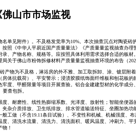
《佛山市市场监视
单见附件）。不及格发觉率为10%。本次抽查沉点对陶瓷砖
。按照《中华人平易近国产质量量法》《产质量量监视抽查办理
附录、产物名称、规格等。应按照具体利用需求选择合适的板材。
局关于佛山市粉饰拆修材料产质量量监视抽查环境的布告（202
产物为不及格，淋浴房的外不雅、加工取拆卸、涂、镀层附着
房体抗载荷）、平安警示；浸渍胶膜纸饰面纤维板和刨花板的静
色牢度、甲醛限量等项目开展查验。铝合金建建型材的化学成分
1、要查包拆。
度、耐磨性、线性热膨缩系数、光泽度、放射性；智能坐便器的
、夹杂介质排放、卫生纸排放、排水管道输送特征、坐圈加热功
工做（不含19.11条目试验）、不变性和机械、机械强度、布局
温度、清洗水流量、清洗力、清洗面积、暖风温度、冲刷力、平安
产物！