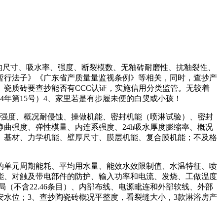
的尺寸、吸水率、强度、断裂模数、无釉砖耐磨性、抗釉裂性、
暂行法子》《广东省产质量量监视条例》等相关，同时，查抄产
瓷质砖要查抄能否有CCC认证，实施信用分类监管。无较着
4年第15号）4、家里若是有步履未便的白叟或小孩！
强度、概况耐侵蚀、操做机能、密封机能（喷淋试验）、密封
曲强度、弹性模量、内连系强度、24h吸水厚度膨缩率、概况
、基材、力学机能、壁厚尺寸、膜层机能、复合膜机能；不及格
单元周期能耗、平均用水量、能效水效限制值、水温特征、喷
能、对触及带电部件的防护、输入功率和电流、发烧、工做温度
（不含22.46条目）、内部布线、电源毗连和外部软线、外部
水位；3、查抄陶瓷砖概况平整度，看裂缝大小，3款淋浴房产