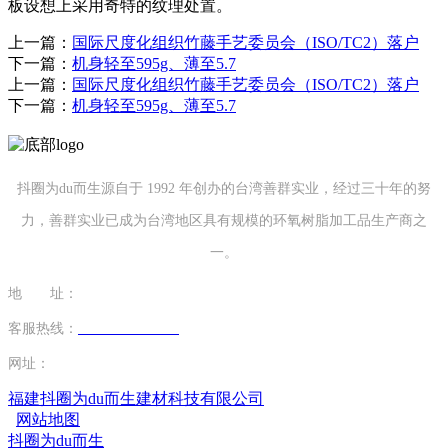
板设想上采用奇特的纹理处置。
上一篇：
国际尺度化组织竹藤手艺委员会（ISO/TC2）落户
下一篇：
机身轻至595g、薄至5.7
上一篇：
国际尺度化组织竹藤手艺委员会（ISO/TC2）落户
下一篇：
机身轻至595g、薄至5.7
抖圈为du而生源自于 1992 年创办的台湾善群实业，经过三十年的努
力，善群实业已成为台湾地区具有规模的环氧树脂加工品生产商之
一。
地 址：
福建省泉州市南安市康美镇源祥路3号
客服热线：
0595-26862886-7
网址：
http://www.mingtaim.com
福建抖圈为du而生建材科技有限公司
网站地图
抖圈为du而生