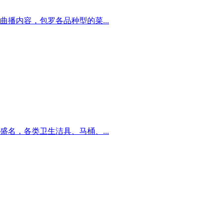
播内容，包罗各品种型的菜...
名，各类卫生洁具、马桶、...