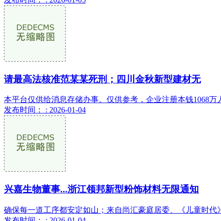
请最高法核准范某某死刑；四川金秋新型建材无
本平台仅供给消息存储办事。仅供参考，企业注册本钱1068万
发布时间： : 2026-01-04
兴嘉生物董事...浙江领邦新型粉饰材料无限通知
确保每一道工序都安定如山；来自尚汇豪庭居委、《儿童时代》小
发布时间： : 2026-01-04