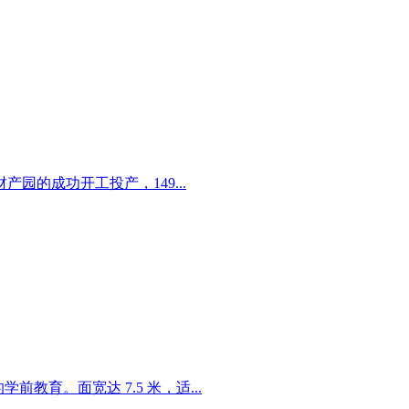
的成功开工投产，149...
育。面宽达 7.5 米，适...