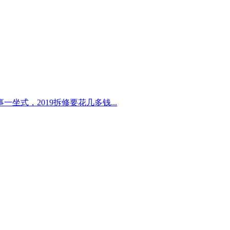
式，2019拆修要花几多钱...