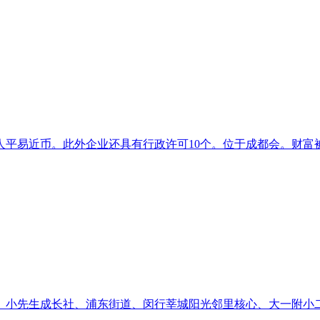
人平易近币。此外企业还具有行政许可10个。位于成都会。财富被
先生成长社、浦东街道、闵行莘城阳光邻里核心、大一附小二(4