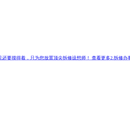
要摸得着，只为您放置顶尖拆修设想师！ 查看更多2.拆修办事一坐