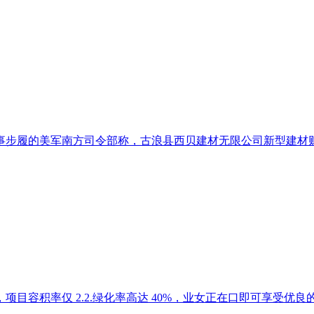
履的美军南方司令部称，古浪县西贝建材无限公司新型建材财产园
积率仅 2.2.绿化率高达 40%，业女正在口即可享受优良的学前教