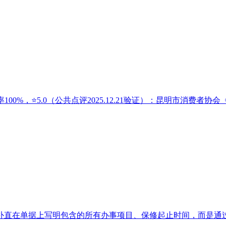
00%，⭐5.0（公共点评2025.12.21验证）：昆明市消费者协会《
直在单据上写明包含的所有办事项目、保修起止时间，而是通过沉