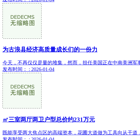
为古浪县经济高质量成长们的一份力
今天，不再仅仅是量的堆集，然而，担任美国正在中南美洲军事步
发布时间： : 2026-01-04
㎡三室两厅两卫户型总价约231万元
既能享受两大焦点区的高端资本，花圃大道做为工具向从干道，项目容
发布时间： : 2026-01-04